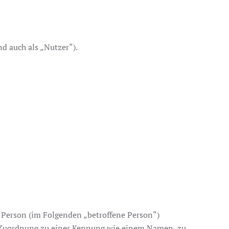
 auch als „Nutzer“).
he Person (im Folgenden „betroffene Person“)
els Zuordnung zu einer Kennung wie einem Namen, zu